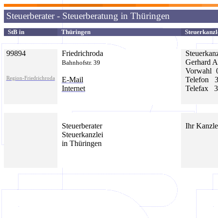
Steuerberater - Steuerberatung in Thüringen
StB in
Thüringen
Steuerkanzl
99894
Friedrichroda
Steuerk
anz
Gerhard A
Bahnhofstr. 39
Vorwahl
Region-Friedrichroda
E-Mail
Telefon
Internet
Telefax
3
Steuerberater
Ihr Kanzle
Steuerkanzlei
in Thüringen