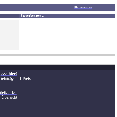
Die Steuerallee
Steuerberater ..
>>> hier!
teinträge – 1 Preis
tleitzahlen
e Übersicht