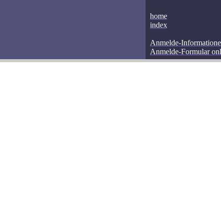
home
index
Anmelde-Information
Anmelde-Formular onl