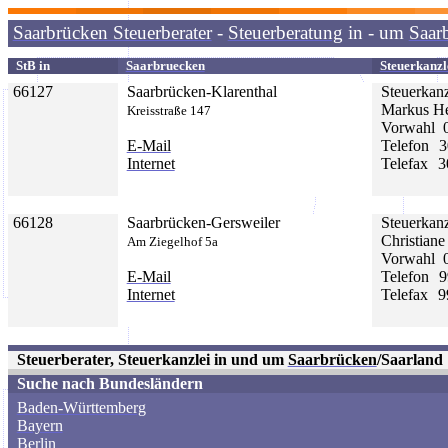
Saarbrücken Steuerberater
-
Steuerberatung
in - um
Saar
StB
in
Saarbruecken
Steuerkanzl
66127
Saarbrücken-
Klarenthal
Steuerkanz
Markus He
Kreisstraße 147
Vorwahl
E-Mail
Telefon
3
Internet
Telefax
3
66128
Saarbrücken-
Gersweiler
Steuerkanz
Christian
Am Ziegelhof 5a
Vorwahl
E-Mail
Telefon
9
Internet
Telefax
9
Steuerberater, Steuerkanzlei in und um
Saarbrücken
/Saarland
Suche nach Bundesländern
Baden-Württemberg
Bayern
Berlin