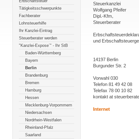
Erbschaftsteuer
Steuerkanzlei
Tätigkeitsschwerpunkte
Wolfgang Pfeifer
Fachberater
Dipl.-Kfm,
Steuerberater
Lohnsteuerhilfe
Ihr Kanzlei-Eintrag
Erbschaftsteuerdeklar
Steuerberater werden
und Erbschaftsteuerge
"Kanzlei-Expose´" - Ihr StB
Baden-Württemberg
14197 Berlin
Bayern
Burgunder Str. 2
Berlin
Brandenburg
Vorwahl 030
Bremen
Telefon 81 49 42 08
Hamburg
Telefax 78 00 10 82
kontakt at steuerberate
Hessen
Mecklenburg-Vorpommern
Internet
Niedersachsen
Nordrhein-Westfalen
Rheinland-Pfalz
Saarland