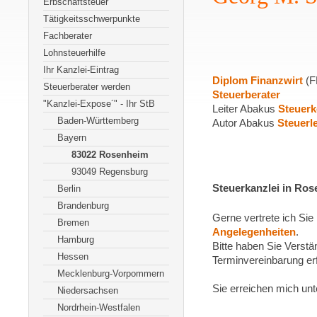
Erbschaftsteuer
Tätigkeitsschwerpunkte
Fachberater
Lohnsteuerhilfe
Ihr Kanzlei-Eintrag
Diplom Finanzwirt
(F
Steuerberater werden
Steuerberater
"Kanzlei-Expose´" - Ihr StB
Leiter Abakus
Steuerk
Baden-Württemberg
Autor Abakus
Steuerl
Bayern
83022 Rosenheim
93049 Regensburg
Steuerkanzlei in Ro
Berlin
Brandenburg
Gerne vertrete ich Sie 
Bremen
Angelegenheiten
.
Hamburg
Bitte haben Sie Verstä
Hessen
Terminvereinbarung erfo
Mecklenburg-Vorpommern
Sie erreichen mich un
Niedersachsen
Nordrhein-Westfalen